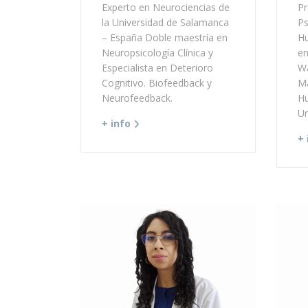
Experto en Neurociencias de
Pr
la Universidad de Salamanca
Ps
– España Doble maestría en
Hu
Neuropsicología Clínica y
en
Especialista en Deterioro
Wa
Cognitivo. Biofeedback y
Má
Neurofeedback.
H
Un
+ info
+ 