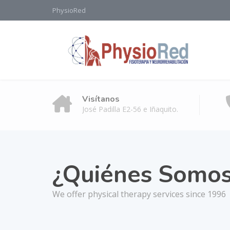
PhysioRed
Visítanos
José Padilla E2-56 e Iñaquito.
¿Quiénes Somo
We offer physical therapy services since 1996