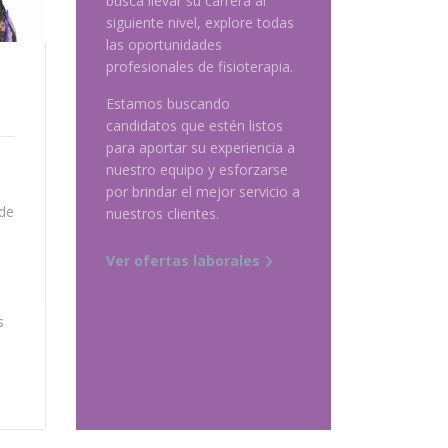
busca llevar su carrera al
siguiente nivel, explore todas
las oportunidades
profesionales de fisioterapia.
Estamos buscando
candidatos que estén listos
para aportar su experiencia a
nuestro equipo y esforzarse
por brindar el mejor servicio a
 de
nuestros clientes.
Ver ofertas laborales
s