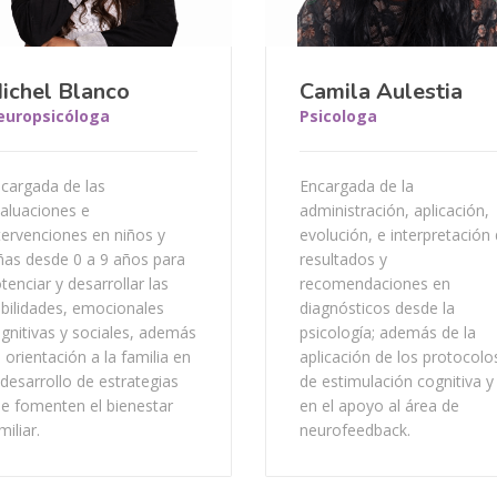
ichel Blanco
Camila Aulestia
europsicóloga
Psicologa
cargada de las
Encargada de la
aluaciones e
administración, aplicación,
tervenciones en niños y
evolución, e interpretación
ñas desde 0 a 9 años para
resultados y
tenciar y desarrollar las
recomendaciones en
bilidades, emocionales
diagnósticos desde la
gnitivas y sociales, además
psicología; además de la
 orientación a la familia en
aplicación de los protocolo
 desarrollo de estrategias
de estimulación cognitiva y
e fomenten el bienestar
en el apoyo al área de
miliar.
neurofeedback.