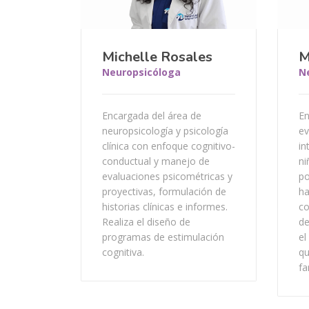
Michelle Rosales
M
Neuropsicóloga
N
Encargada del área de
En
neuropsicología y psicología
ev
clínica con enfoque cognitivo-
in
conductual y manejo de
ni
evaluaciones psicométricas y
po
proyectivas, formulación de
ha
historias clínicas e informes.
co
Realiza el diseño de
de
programas de estimulación
el
cognitiva.
qu
fa