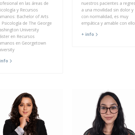
ofesional en las áreas de
nuestros pacientes a regre
icología y Recursos
a una movilidad sin dolor y
manos: Bachelor of Arts
con normalidad, es muy
 Psicología de The George
empática y amable con ello
shington University
+ info
ster en Recursos
umanos en Georgetown
iversity
info