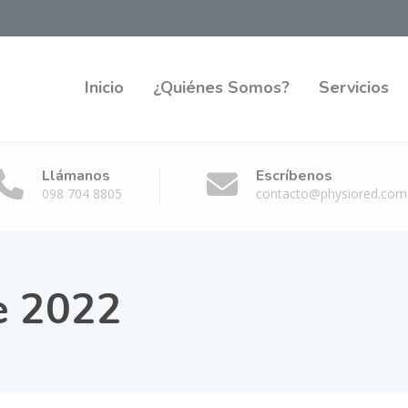
Inicio
¿Quiénes Somos?
Servicios
Llámanos
Escríbenos
098 704 8805
contacto@physiored.com
e 2022