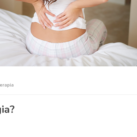
terapia
ia?