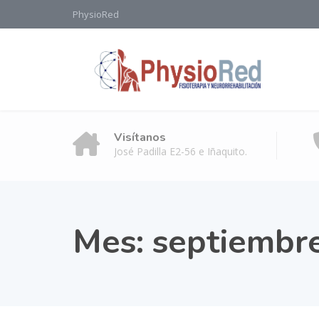
PhysioRed
Visítanos
José Padilla E2-56 e Iñaquito.
Mes:
septiembr