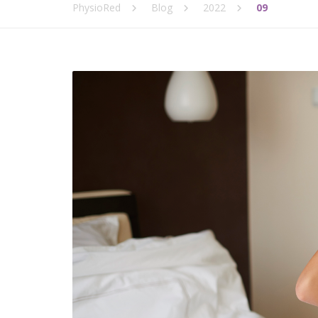
PhysioRed
Blog
2022
09