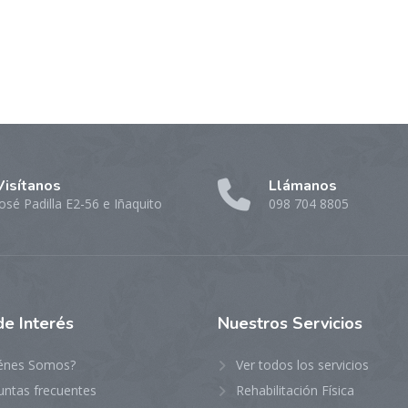
Visítanos
Llámanos
osé Padilla E2-56 e Iñaquito
098 704 8805
de Interés
Nuestros
Servicios
énes Somos?
Ver todos los servicios
untas frecuentes
Rehabilitación Física